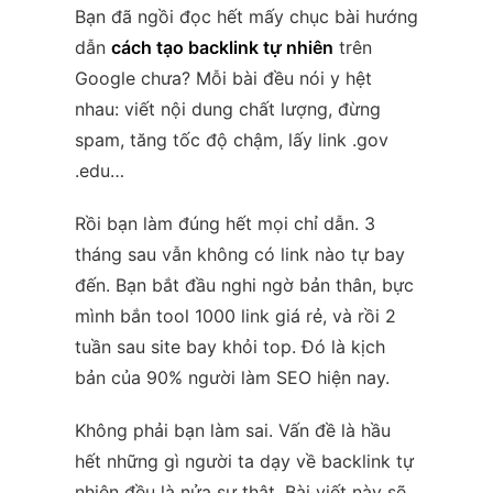
Bạn đã ngồi đọc hết mấy chục bài hướng
dẫn
cách tạo backlink tự nhiên
trên
Google chưa? Mỗi bài đều nói y hệt
nhau: viết nội dung chất lượng, đừng
spam, tăng tốc độ chậm, lấy link .gov
.edu…
Rồi bạn làm đúng hết mọi chỉ dẫn. 3
tháng sau vẫn không có link nào tự bay
đến. Bạn bắt đầu nghi ngờ bản thân, bực
mình bắn tool 1000 link giá rẻ, và rồi 2
tuần sau site bay khỏi top. Đó là kịch
bản của 90% người làm SEO hiện nay.
Không phải bạn làm sai. Vấn đề là hầu
hết những gì người ta dạy về backlink tự
nhiên đều là nửa sự thật. Bài viết này sẽ