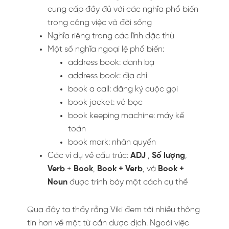
cung cấp đầy đủ với các nghĩa phổ biến
trong công việc và đời sống
Nghĩa riêng trong các lĩnh đặc thù
Một số nghĩa ngoại lệ phổ biến:
address book: danh bạ
address book: địa chỉ
book a call: đăng ký cuộc gọi
book jacket: vỏ bọc
book keeping machine: máy kế
toán
book mark: nhãn quyển
Các ví dụ về cấu trúc:
ADJ
,
Số lượng
,
Verb
+
Book
,
Book + Verb
, và
Book +
Noun
được trình bày một cách cụ thể
Qua đây ta thấy rằng Viki đem tới nhiều thông
tin hơn về một từ cần được dịch. Ngoài việc