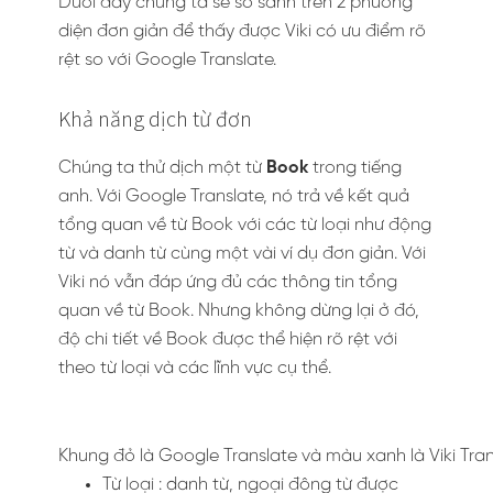
Dưới đây chúng ta sẽ so sánh trên 2 phương
diện đơn giản để thấy được Viki có ưu điểm rõ
rệt so với Google Translate.
Khả năng dịch từ đơn
Chúng ta thử dịch một từ
Book
trong tiếng
anh. Với Google Translate, nó trả về kết quả
tổng quan về từ Book với các từ loại như động
từ và danh từ cùng một vài ví dụ đơn giản. Với
Viki nó vẫn đáp ứng đủ các thông tin tổng
quan về từ Book. Nhưng không dừng lại ở đó,
độ chi tiết về Book được thể hiện rõ rệt với
theo từ loại và các lĩnh vực cụ thể.
Khung đỏ là Google Translate và màu xanh là Viki Tran
Từ loại : danh từ, ngoại đông từ được