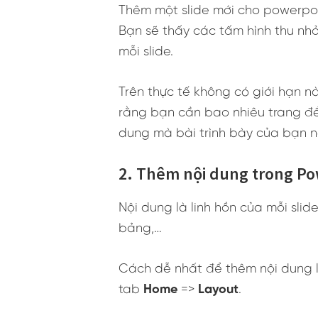
Thêm một slide mới cho powerpo
Bạn sẽ thấy các tấm hình thu nhỏ
mỗi slide.
Trên thực tế không có giới hạn n
rằng bạn cần bao nhiêu trang để
dung mà bài trình bày của bạn nó
2. Thêm nội dung trong P
Nội dung là linh hồn của mỗi slid
bảng,…
Cách dễ nhất để thêm nội dung
tab
Home
=>
Layout
.