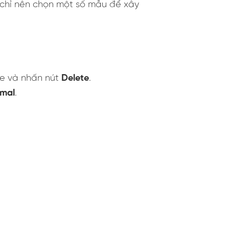
 chỉ nên chọn một số mẫu để xây
de và nhấn nút
Delete
.
mal
.