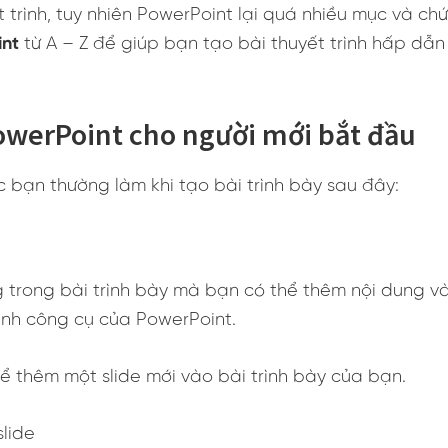
 trình, tuy nhiên PowerPoint lại quá nhiều mục và c
int
từ A – Z để giúp bạn tạo bài thuyết trình hấp dẫn
werPoint cho người mới bắt đầu
 bạn thường làm khi tạo bài trình bày sau đây:
ng trong bài trình bày mà bạn có thể thêm nội dung v
anh công cụ của PowerPoint.
ể thêm một slide mới vào bài trình bày của bạn.