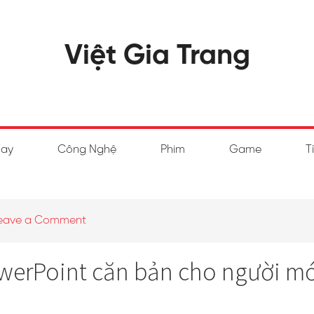
Việt Gia Trang
hay
Công Nghệ
Phim
Game
T
eave a Comment
werPoint căn bản cho người mớ