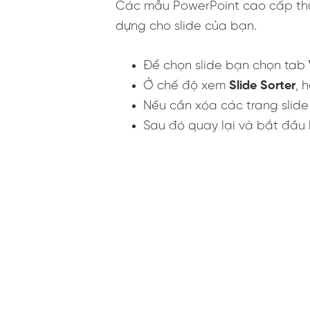
Các mẫu PowerPoint cao cấp thườ
dựng cho slide của bạn.
Để chọn slide bạn chọn tab
Ở chế độ xem
Slide Sorter
, 
Nếu cần xóa các trang slid
Sau đó quay lại và bắt đầu