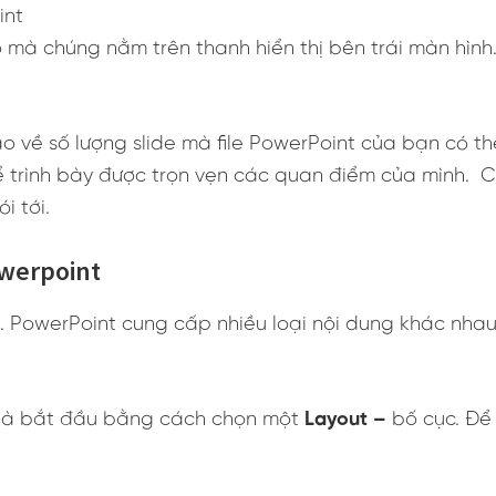
int
 mà chúng nằm trên thanh hiển thị bên trái màn hình
ào về số lượng slide mà file PowerPoint của bạn có 
 trình bày được trọn vẹn các quan điểm của mình. Co
i tới.
owerpoint
e. PowerPoint cung cấp nhiều loại nội dung khác nhau 
 là bắt đầu bằng cách chọn một
Layout –
bố cục. Để