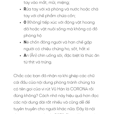
tay vào mắt, mũi, miệng;
R
ửa tay với xà phòng và nước hoặc chà
tay với chế phẩm chứa cồn;
0
(Không) tiếp xúc với động vật hoang
dã hoặc vật nuôi sống mà không có đồ
phòng hộ
N
é chốn đông người và hạn chế gặp
người có chiệu chứng ho, sốt, hắt xì
A
n (Ăn) chín uống sôi, đặc biệt là thức ăn
từ thịt và trứng.
Chắc các bạn đã nhận ra khi ghép các chữ
cái đầu của nội dung phòng tránh chúng ta
có tên gọi của vi rút Vũ Hán là CORONA rồi
đúng không? Cách nhớ này hiệu quả hơn đọc
các nội dung dài rất nhiều và cũng dễ để
tuyên truyền cho người khác nữa. Đây là nội