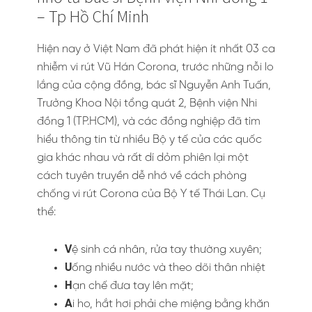
– Tp Hồ Chí Minh
Hiện nay ở Việt Nam đã phát hiện ít nhất 03 ca
nhiễm vi rút Vũ Hán Corona, trước những nỗi lo
lắng của cộng đồng, bác sĩ Nguyễn Anh Tuấn,
Trưởng Khoa Nội tổng quát 2, Bệnh viện Nhi
đồng 1 (TP.HCM), và các đồng nghiệp đã tìm
hiểu thông tin từ nhiều Bộ y tế của các quốc
gia khác nhau và rất dí dỏm phiên lại một
cách tuyên truyền dễ nhớ về cách phòng
chống vi rút Corona của Bộ Y tế Thái Lan. Cụ
thể:
V
ệ sinh cá nhân, rửa tay thường xuyên;
U
ống nhiều nước và theo dõi thân nhiệt
H
ạn chế đưa tay lên mặt;
A
i ho, hắt hơi phải che miệng bằng khăn