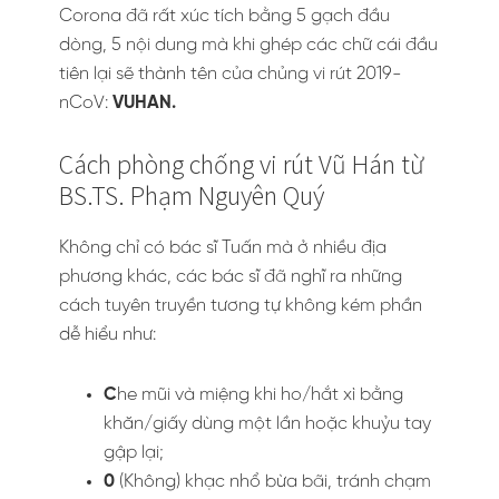
Corona đã rất xúc tích bằng 5 gạch đầu
dòng, 5 nội dung mà khi ghép các chữ cái đầu
tiên lại sẽ thành tên của chủng vi rút 2019-
nCoV:
VUHAN.
Cách phòng chống vi rút Vũ Hán từ
BS.TS. Phạm Nguyên Quý
Không chỉ có bác sĩ Tuấn mà ở nhiều địa
phương khác, các bác sĩ đã nghĩ ra những
cách tuyên truyền tương tự không kém phần
dễ hiểu như:
C
he mũi và miệng khi ho/hắt xì bằng
khăn/giấy dùng một lần hoặc khuỷu tay
gập lại;
0
(Không) khạc nhổ bừa bãi, tránh chạm