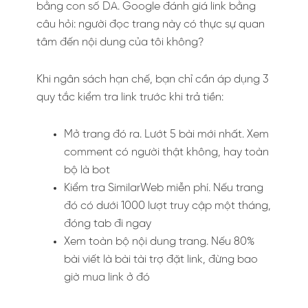
bằng con số DA. Google đánh giá link bằng
câu hỏi: người đọc trang này có thực sự quan
tâm đến nội dung của tôi không?
Khi ngân sách hạn chế, bạn chỉ cần áp dụng 3
quy tắc kiểm tra link trước khi trả tiền:
Mở trang đó ra. Lướt 5 bài mới nhất. Xem
comment có người thật không, hay toàn
bộ là bot
Kiểm tra SimilarWeb miễn phí. Nếu trang
đó có dưới 1000 lượt truy cập một tháng,
đóng tab đi ngay
Xem toàn bộ nội dung trang. Nếu 80%
bài viết là bài tài trợ đặt link, đừng bao
giờ mua link ở đó