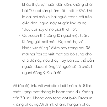
khác thực sự muốn dẫn đến. Không phải
bài “10 loại sản phẩm tốt nhất 2025”. Đó
là cái bài mà khi hai người tranh cãi trên
diễn đàn, người này sẽ gắn link và nói
“đọc cái này đi nó giải thích rõ”.
Outreach thủ công 10 người một tuần.
Không gửi mail mẫu. Đọc bài họ viết.
Nhận xét đúng 1 điểm hay trong bài. Rồi
mới nói “tôi có viết một bài bổ sung cho
chủ đề này, nếu thấy hay bạn có thể dẫn
nguồn được không”. 9 người sẽ từ chối. 1
người đồng ý. Đó là đủ.
Về tốc độ link. Với website dưới 1 năm, 5-8 link
chất lượng một tháng là hoàn toàn đủ. Không
cần 30 link. Không cần tăng đột biến. Penguin
không phạt người đi link chậm. Penguin phạt