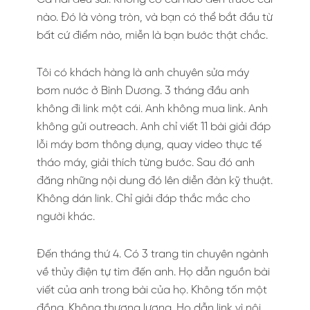
nào. Đó là vòng tròn, và bạn có thể bắt đầu từ
bất cứ điểm nào, miễn là bạn bước thật chắc.
Tôi có khách hàng là anh chuyên sửa máy
bơm nước ở Bình Dương. 3 tháng đầu anh
không đi link một cái. Anh không mua link. Anh
không gửi outreach. Anh chỉ viết 11 bài giải đáp
lỗi máy bơm thông dụng, quay video thực tế
tháo máy, giải thích từng bước. Sau đó anh
đăng những nội dung đó lên diễn đàn kỹ thuật.
Không dán link. Chỉ giải đáp thắc mắc cho
người khác.
Đến tháng thứ 4. Có 3 trang tin chuyên ngành
về thủy điện tự tìm đến anh. Họ dẫn nguồn bài
viết của anh trong bài của họ. Không tốn một
đồng. Không thương lượng. Họ dẫn link vì nội