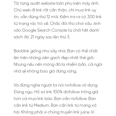
Tôi từng audit website bán phụ kiện máy ảnh.
Chủ web đi link rất cẩn thận, chỉ mua link uy
tín, vẫn đứng thứ 12 mãi. Kiểm tra ra có 300 link
từ trang rác trỏ về. Chắc đối thủ chơi xấu. Anh
vào Google Search Console từ chối hết danh
sách đó. 21 ngày sau lên thứ 3.
Backlink giống như xây nhà. Bạn có thể chất
lên trên những viên gạch đẹp nhất thế giới.
Nhưng nếu nền móng đã bị nhiễm bẩn, cả ngôi
nhà sẽ không bao giờ đứng vững.
Và đừng nghe người ta nói nofollow vô dụng.
Đừng ngu. Hồ sơ link 100% dofollow trông giả
hơn cả mua link báo. Bạn cần nofollow. Bạn
cần link từ Medium. Bạn cần link từ mạng xã
hội. Không phải vì chúng truyền link juice. Vì