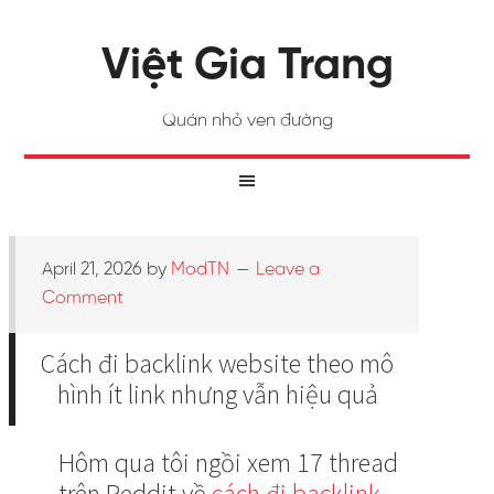
Việt Gia Trang
Quán nhỏ ven đường
April 21, 2026
by
ModTN
Leave a
Comment
Cách đi backlink website theo mô
hình ít link nhưng vẫn hiệu quả
Hôm qua tôi ngồi xem 17 thread
trên Reddit về
cách đi backlink