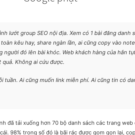
mình lướt group SEO nội địa. Xem có 1 bài đăng danh 
 toàn kêu hay, share ngàn lần, ai cũng copy vào note r
g người đó lên bài khóc. Web khách hàng của hắn tụ
t quả. Không ai cứu được.
i tuần. Ai cũng muốn link miễn phí. Ai cũng tin có d
h đã tải xuống hơn 70 bộ danh sách các trang web đ
ái. 98% trong số đó là bãi rác được gom gọn lại, cop