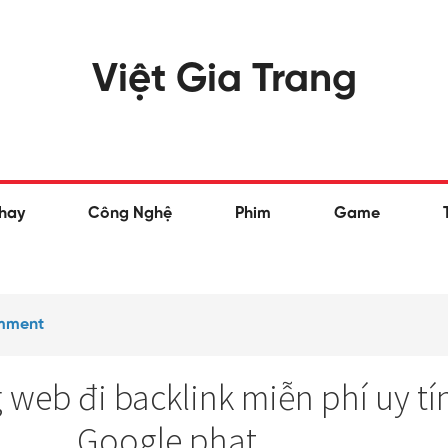
Việt Gia Trang
hay
Công Nghệ
Phim
Game
mment
 web đi backlink miễn phí uy tí
Google phạt