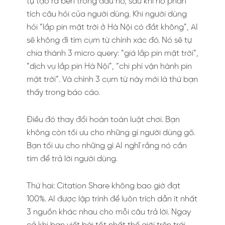
tự tạo ra bên trong đầu nó, sau khi nó phân
tích câu hỏi của người dùng. Khi người dùng
hỏi “lắp pin mặt trời ở Hà Nội có đắt không”, AI
sẽ không đi tìm cụm từ chính xác đó. Nó sẽ tự
chia thành 3 micro query: “giá lắp pin mặt trời”,
“dịch vụ lắp pin Hà Nội”, “chi phí vận hành pin
mặt trời”. Và chính 3 cụm từ này mới là thứ bạn
thấy trong báo cáo.
Điều đó thay đổi hoàn toàn luật chơi. Bạn
không còn tối ưu cho những gì người dùng gõ.
Bạn tối ưu cho những gì AI nghĩ rằng nó cần
tìm để trả lời người dùng.
Thứ hai: Citation Share không bao giờ đạt
100%. AI được lập trình để luôn trích dẫn ít nhất
3 nguồn khác nhau cho mỗi câu trả lời. Ngay