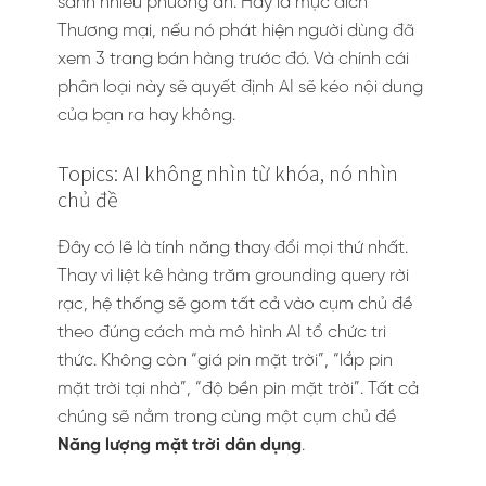
sánh nhiều phương án. Hay là mục đích
Thương mại, nếu nó phát hiện người dùng đã
xem 3 trang bán hàng trước đó. Và chính cái
phân loại này sẽ quyết định AI sẽ kéo nội dung
của bạn ra hay không.
Topics: AI không nhìn từ khóa, nó nhìn
chủ đề
Đây có lẽ là tính năng thay đổi mọi thứ nhất.
Thay vì liệt kê hàng trăm grounding query rời
rạc, hệ thống sẽ gom tất cả vào cụm chủ đề
theo đúng cách mà mô hình AI tổ chức tri
thức. Không còn “giá pin mặt trời”, “lắp pin
mặt trời tại nhà”, “độ bền pin mặt trời”. Tất cả
chúng sẽ nằm trong cùng một cụm chủ đề
Năng lượng mặt trời dân dụng
.