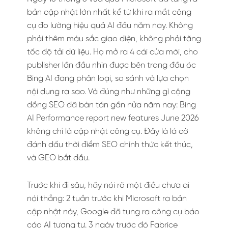
bản cập nhật lớn nhất kể từ khi ra mắt công
cụ đo lường hiệu quả AI đầu năm nay. Không
phải thêm màu sắc giao diện, không phải tăng
tốc độ tải dữ liệu. Họ mở ra 4 cái cửa mới, cho
publisher lần đầu nhìn được bên trong đầu óc
Bing AI đang phân loại, so sánh và lựa chọn
nội dung ra sao. Và đúng như những gì cộng
đồng SEO đã bàn tán gần nửa năm nay: Bing
AI Performance report new features June 2026
không chỉ là cập nhật công cụ. Đây là lá cờ
đánh dấu thời điểm SEO chính thức kết thúc,
và GEO bắt đầu.
Trước khi đi sâu, hãy nói rõ một điều chưa ai
nói thẳng: 2 tuần trước khi Microsoft ra bản
cập nhật này, Google đã tung ra công cụ báo
cáo AI tương tự. 3 ngày trước đó Fabrice