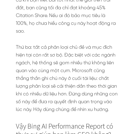
cả khi bạn viết bài tốt nhất thế giới trên trái
đất, bạn cũng tối đa chỉ đạt khoảng 45%
Citation Share. Nếu ai đó bảo mục tiêu là
100%, họ chưa hiểu công cụ này hoạt động ra
sao.
Thứ ba: tất cả phân loại chủ đề và mục đích
hiện tại còn rất sơ bộ. Đặc biệt với các ngành
ngách, hệ thống sẽ gom nhiều thứ không liên
quan vào cùng một cụm. Microsoft cũng
thẳng thắn ghi chú này ở cuối tài liệu: chất
lượng phân loại sẽ cải thiện dần theo thời gian
khi có nhiều dữ liệu hơn. Đừng dùng những con
số này để đưa ra quyết định quan trọng vào
lúc này. Hãy dùng chúng để nhìn xu hướng.
Vậy Bing AI Performance Report có