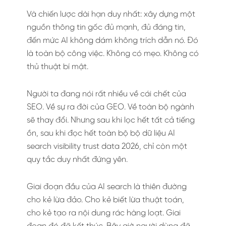
Và chiến lược dài hạn duy nhất: xây dựng một
nguồn thông tin gốc đủ mạnh, đủ đáng tin,
đến mức AI không dám không trích dẫn nó. Đó
là toàn bộ công việc. Không có mẹo. Không có
thủ thuật bí mật.
Người ta đang nói rất nhiều về cái chết của
SEO. Về sự ra đời của GEO. Về toàn bộ ngành
sẽ thay đổi. Nhưng sau khi lọc hết tất cả tiếng
ồn, sau khi đọc hết toàn bộ bộ dữ liệu AI
search visibility trust data 2026, chỉ còn một
quy tắc duy nhất đứng yên.
Giai đoạn đầu của AI search là thiên đường
cho kẻ lừa đảo. Cho kẻ biết lừa thuật toán,
cho kẻ tạo ra nội dung rác hàng loạt. Giai