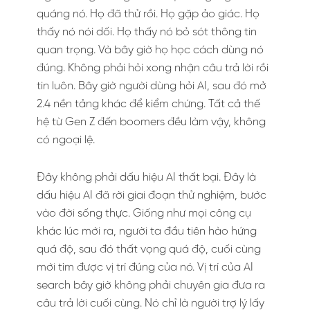
quáng nó. Họ đã thử rồi. Họ gặp ảo giác. Họ
thấy nó nói dối. Họ thấy nó bỏ sót thông tin
quan trọng. Và bây giờ họ học cách dùng nó
đúng. Không phải hỏi xong nhận câu trả lời rồi
tin luôn. Bây giờ người dùng hỏi AI, sau đó mở
2.4 nền tảng khác để kiểm chứng. Tất cả thế
hệ từ Gen Z đến boomers đều làm vậy, không
có ngoại lệ.
Đây không phải dấu hiệu AI thất bại. Đây là
dấu hiệu AI đã rời giai đoạn thử nghiệm, bước
vào đời sống thực. Giống như mọi công cụ
khác lúc mới ra, người ta đầu tiên hào hứng
quá độ, sau đó thất vọng quá độ, cuối cùng
mới tìm được vị trí đúng của nó. Vị trí của AI
search bây giờ không phải chuyên gia đưa ra
câu trả lời cuối cùng. Nó chỉ là người trợ lý lấy