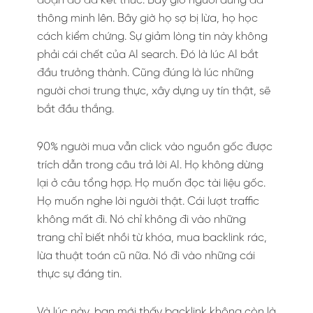
đoạn đó đã kết thúc. Bây giờ người dùng đã
thông minh lên. Bây giờ họ sợ bị lừa, họ học
cách kiểm chứng. Sự giảm lòng tin này không
phải cái chết của AI search. Đó là lúc AI bắt
đầu trưởng thành. Cũng đúng là lúc những
người chơi trung thực, xây dựng uy tín thật, sẽ
bắt đầu thắng.
90% người mua vẫn click vào nguồn gốc được
trích dẫn trong câu trả lời AI. Họ không dừng
lại ở câu tổng hợp. Họ muốn đọc tài liệu gốc.
Họ muốn nghe lời người thật. Cái lượt traffic
không mất đi. Nó chỉ không đi vào những
trang chỉ biết nhồi từ khóa, mua backlink rác,
lừa thuật toán cũ nữa. Nó đi vào những cái
thực sự đáng tin.
Và lúc này, bạn mới thấy backlink không còn là