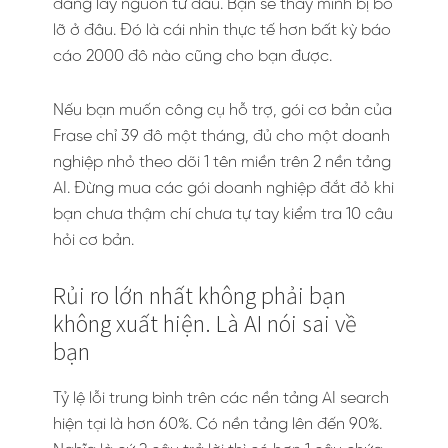
đang lấy nguồn từ đâu. Bạn sẽ thấy mình bị bỏ
lỡ ở đâu. Đó là cái nhìn thực tế hơn bất kỳ báo
cáo 2000 đô nào cũng cho bạn được.
Nếu bạn muốn công cụ hỗ trợ, gói cơ bản của
Frase chỉ 39 đô một tháng, đủ cho một doanh
nghiệp nhỏ theo dõi 1 tên miền trên 2 nền tảng
AI. Đừng mua các gói doanh nghiệp đắt đỏ khi
bạn chưa thậm chí chưa tự tay kiểm tra 10 câu
hỏi cơ bản.
Rủi ro lớn nhất không phải bạn
không xuất hiện. Là AI nói sai về
bạn
Tỷ lệ lỗi trung bình trên các nền tảng AI search
hiện tại là hơn 60%. Có nền tảng lên đến 90%.