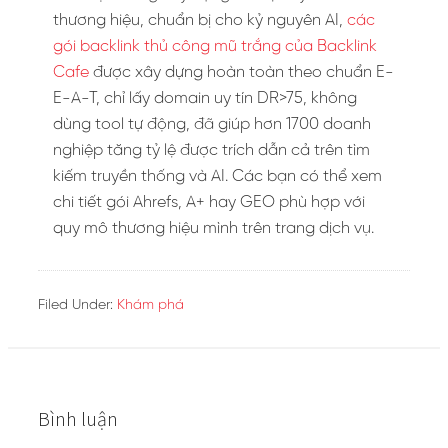
thương hiệu, chuẩn bị cho kỷ nguyên AI,
các
gói backlink thủ công mũ trắng của Backlink
Cafe
được xây dựng hoàn toàn theo chuẩn E-
E-A-T, chỉ lấy domain uy tín DR>75, không
dùng tool tự động, đã giúp hơn 1700 doanh
nghiệp tăng tỷ lệ được trích dẫn cả trên tìm
kiếm truyền thống và AI. Các bạn có thể xem
chi tiết gói Ahrefs, A+ hay GEO phù hợp với
quy mô thương hiệu mình trên trang dịch vụ.
Filed Under:
Khám phá
Bình luận