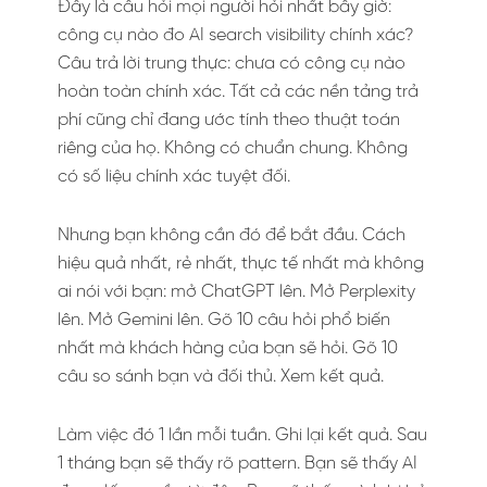
Đây là câu hỏi mọi người hỏi nhất bây giờ:
công cụ nào đo AI search visibility chính xác?
Câu trả lời trung thực: chưa có công cụ nào
hoàn toàn chính xác. Tất cả các nền tảng trả
phí cũng chỉ đang ước tính theo thuật toán
riêng của họ. Không có chuẩn chung. Không
có số liệu chính xác tuyệt đối.
Nhưng bạn không cần đó để bắt đầu. Cách
hiệu quả nhất, rẻ nhất, thực tế nhất mà không
ai nói với bạn: mở ChatGPT lên. Mở Perplexity
lên. Mở Gemini lên. Gõ 10 câu hỏi phổ biến
nhất mà khách hàng của bạn sẽ hỏi. Gõ 10
câu so sánh bạn và đối thủ. Xem kết quả.
Làm việc đó 1 lần mỗi tuần. Ghi lại kết quả. Sau
1 tháng bạn sẽ thấy rõ pattern. Bạn sẽ thấy AI