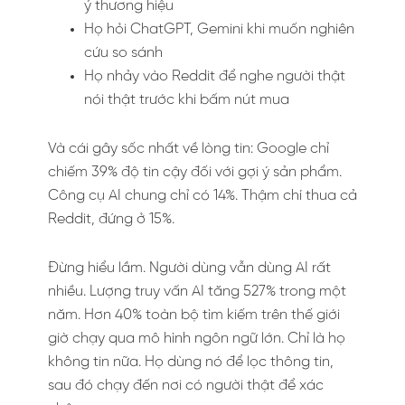
ý thương hiệu
Họ hỏi ChatGPT, Gemini khi muốn nghiên
cứu so sánh
Họ nhảy vào Reddit để nghe người thật
nói thật trước khi bấm nút mua
Và cái gây sốc nhất về lòng tin: Google chỉ
chiếm 39% độ tin cậy đối với gợi ý sản phẩm.
Công cụ AI chung chỉ có 14%. Thậm chí thua cả
Reddit, đứng ở 15%.
Đừng hiểu lầm. Người dùng vẫn dùng AI rất
nhiều. Lượng truy vấn AI tăng 527% trong một
năm. Hơn 40% toàn bộ tìm kiếm trên thế giới
giờ chạy qua mô hình ngôn ngữ lớn. Chỉ là họ
không tin nữa. Họ dùng nó để lọc thông tin,
sau đó chạy đến nơi có người thật để xác