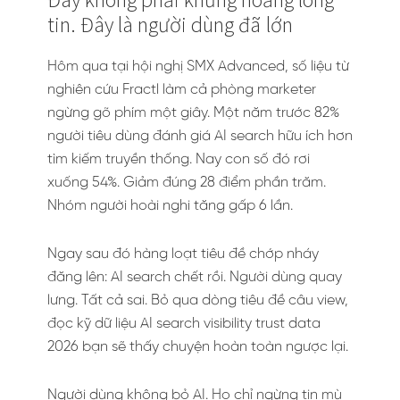
tin. Đây là người dùng đã lớn
Hôm qua tại hội nghị SMX Advanced, số liệu từ
nghiên cứu Fractl làm cả phòng marketer
ngừng gõ phím một giây. Một năm trước 82%
người tiêu dùng đánh giá AI search hữu ích hơn
tìm kiếm truyền thống. Nay con số đó rơi
xuống 54%. Giảm đúng 28 điểm phần trăm.
Nhóm người hoài nghi tăng gấp 6 lần.
Ngay sau đó hàng loạt tiêu đề chớp nháy
đăng lên: AI search chết rồi. Người dùng quay
lưng. Tất cả sai. Bỏ qua dòng tiêu đề câu view,
đọc kỹ dữ liệu AI search visibility trust data
2026 bạn sẽ thấy chuyện hoàn toàn ngược lại.
Người dùng không bỏ AI. Họ chỉ ngừng tin mù