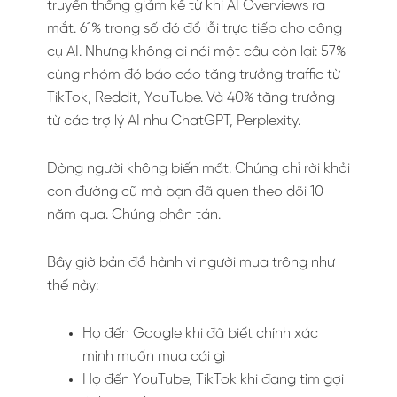
truyền thống giảm kể từ khi AI Overviews ra
mắt. 61% trong số đó đổ lỗi trực tiếp cho công
cụ AI. Nhưng không ai nói một câu còn lại: 57%
cùng nhóm đó báo cáo tăng trưởng traffic từ
TikTok, Reddit, YouTube. Và 40% tăng trưởng
từ các trợ lý AI như ChatGPT, Perplexity.
Dòng người không biến mất. Chúng chỉ rời khỏi
con đường cũ mà bạn đã quen theo dõi 10
năm qua. Chúng phân tán.
Bây giờ bản đồ hành vi người mua trông như
thế này:
Họ đến Google khi đã biết chính xác
mình muốn mua cái gì
Họ đến YouTube, TikTok khi đang tìm gợi