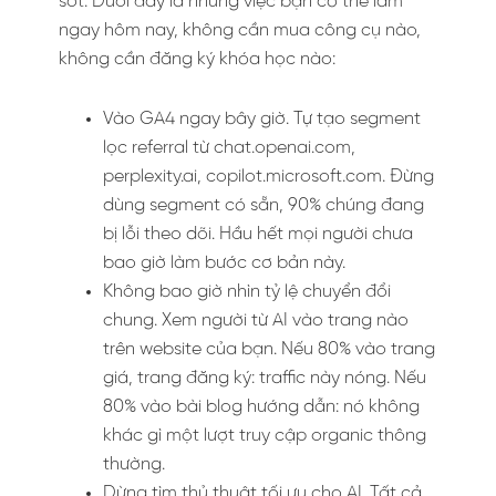
sốt. Dưới đây là những việc bạn có thể làm
ngay hôm nay, không cần mua công cụ nào,
không cần đăng ký khóa học nào:
Vào GA4 ngay bây giờ. Tự tạo segment
lọc referral từ chat.openai.com,
perplexity.ai, copilot.microsoft.com. Đừng
dùng segment có sẵn, 90% chúng đang
bị lỗi theo dõi. Hầu hết mọi người chưa
bao giờ làm bước cơ bản này.
Không bao giờ nhìn tỷ lệ chuyển đổi
chung. Xem người từ AI vào trang nào
trên website của bạn. Nếu 80% vào trang
giá, trang đăng ký: traffic này nóng. Nếu
80% vào bài blog hướng dẫn: nó không
khác gì một lượt truy cập organic thông
thường.
Dừng tìm thủ thuật tối ưu cho AI. Tất cả