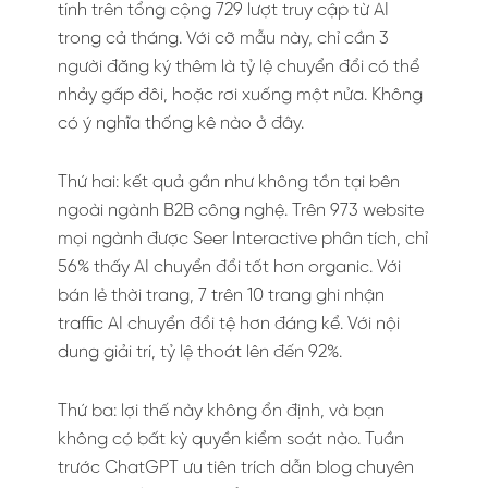
tính trên tổng cộng 729 lượt truy cập từ AI
trong cả tháng. Với cỡ mẫu này, chỉ cần 3
người đăng ký thêm là tỷ lệ chuyển đổi có thể
nhảy gấp đôi, hoặc rơi xuống một nửa. Không
có ý nghĩa thống kê nào ở đây.
Thứ hai: kết quả gần như không tồn tại bên
ngoài ngành B2B công nghệ. Trên 973 website
mọi ngành được Seer Interactive phân tích, chỉ
56% thấy AI chuyển đổi tốt hơn organic. Với
bán lẻ thời trang, 7 trên 10 trang ghi nhận
traffic AI chuyển đổi tệ hơn đáng kể. Với nội
dung giải trí, tỷ lệ thoát lên đến 92%.
Thứ ba: lợi thế này không ổn định, và bạn
không có bất kỳ quyền kiểm soát nào. Tuần
trước ChatGPT ưu tiên trích dẫn blog chuyên