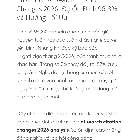
Changes 2026: Độ Ổn Định 96.8%
Và Hướng Tối Ưu
Con số 96,8% domain được trích dẫn giữ
nguyên tuần này qua tuần khác nghe có vẻ
yên bình. Nhưng khi đọc kỹ báo cáo
BrightEdge tháng 2/2026, bức tranh thực tế lại
khác hẳn. Trong số 3% thay đổi, tới 87% là sự
sụt giảm. Nghĩa là hệ thống citation của AI
search đang vận hành như một cái máy giữ
nguyên hiện trạng, chứ không phải đang mở
cửa cho người mới.
Đây chính là điều mà nhiều marketer và SEO
đang theo dõi khi phân tích
ai search citation
changes 2026 analysis
. Sự ổn định cao không
đồng nghĩa với cơ hội công bằng.