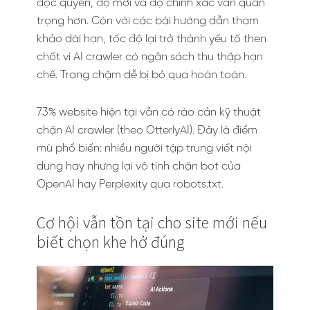
độc quyền, độ mới và độ chính xác vẫn quan
trọng hơn. Còn với các bài hướng dẫn tham
khảo dài hạn, tốc độ lại trở thành yếu tố then
chốt vì AI crawler có ngân sách thu thập hạn
chế. Trang chậm dễ bị bỏ qua hoàn toàn.
73% website hiện tại vẫn có rào cản kỹ thuật
chặn AI crawler (theo OtterlyAI). Đây là điểm
mù phổ biến: nhiều người tập trung viết nội
dung hay nhưng lại vô tình chặn bot của
OpenAI hay Perplexity qua robots.txt.
Cơ hội vẫn tồn tại cho site mới nếu
biết chọn khe hở đúng