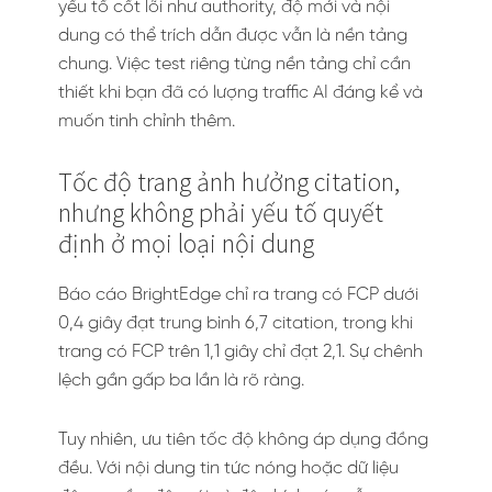
yếu tố cốt lõi như authority, độ mới và nội
dung có thể trích dẫn được vẫn là nền tảng
chung. Việc test riêng từng nền tảng chỉ cần
thiết khi bạn đã có lượng traffic AI đáng kể và
muốn tinh chỉnh thêm.
Tốc độ trang ảnh hưởng citation,
nhưng không phải yếu tố quyết
định ở mọi loại nội dung
Báo cáo BrightEdge chỉ ra trang có FCP dưới
0,4 giây đạt trung bình 6,7 citation, trong khi
trang có FCP trên 1,1 giây chỉ đạt 2,1. Sự chênh
lệch gần gấp ba lần là rõ ràng.
Tuy nhiên, ưu tiên tốc độ không áp dụng đồng
đều. Với nội dung tin tức nóng hoặc dữ liệu