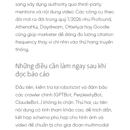
sang xây dựng authority qua third-party
mentions và nội dung video. Các công cụ theo
dõi mới ra đời trong quý 1/2026 như Profound,
AthenaHQ, Daydream, Otterly.ai hay Goodie
cũng giúp marketer dễ dàng đo lường citation
frequency thay vì chỉ nhìn vào thứ hạng truyền
thống.
Những điều cần làm ngay sau khi
đọc báo cáo
Đầu tiên, kiểm tra lại robots.txt và đảm bảo
các crawler chính (GPTBot, PerplexityBot,
ClaudeBot…) không bị chặn. Thứ hai, ưu tiên
nội dung có tính tham khảo cao, dễ trích dẫn,
kết hợp schema phù hợp cho hình ảnh và
video để chuẩn bị cho giai đoạn multimodal