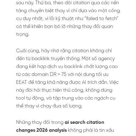
sau này. Thứ ba, theo dõi citation qua các nền
tảng chuyên biệt thay vì chỉ dựa vào một công
cụ duy nhất, vì lỗi kỹ thuật như “failed to fetch”
có thể khiến bạn bỏ lỡ những thay đổi quan
trọng.
Cuối cùng, hãy nhớ rằng citation không chỉ
đến từ backlink truyền thống. Một số agency
đang kết hợp dịch vụ backlink chất lượng cao
từ các domain DR > 75 với nội dung tối ưu
EEAT để tăng khả năng được AI trích dẫn. Việc
này đòi hỏi thực hiện thủ công, không dùng
tool tự động, và tập trung vào các ngách cụ
thể thay vì chạy đua số lượng.
Những thay đổi trong
ai search citation
changes 2026 analysis
không phải là tin xấu