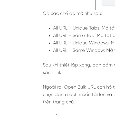
Có các chế độ mở như sau:
All URL + Unique Tabs: Mở tấ
All URL + Same Tab: Mở tất 
All URL + Unique Windows: M
All URL + Same Window: Mở 
Sau khi thiết lập xong, bạn bấm
sách link.
Ngoài ra, Open Bulk URL còn hỗ t
chọn danh sách muốn tải lên và d
trên trang chủ.