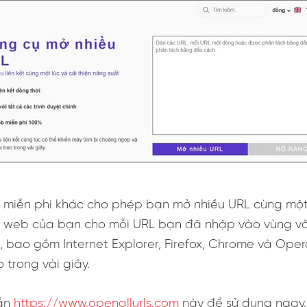
 miễn phí khác cho phép bạn mở nhiều URL cùng một
t web của bạn cho mỗi URL bạn đã nhập vào vùng văn
 bao gồm Internet Explorer, Firefox, Chrome và Oper
 trong vài giây.
ẫn
https://www.openallurls.com
này để sử dụng ngay.