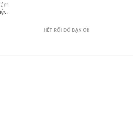
 cảm
iệc.
HẾT RỒI ĐÓ BẠN ƠI!